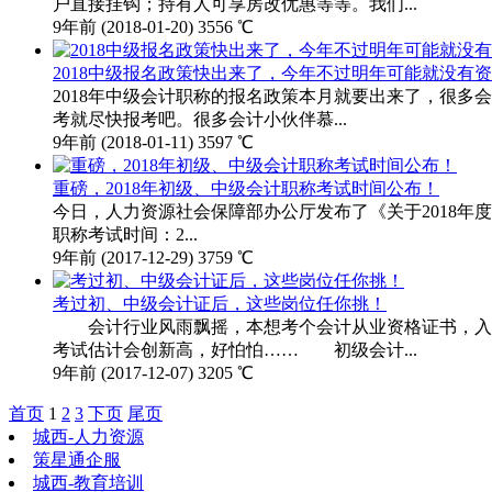
户直接挂钩；持有人可享房改优惠等等。我们...
9年前
(2018-01-20)
3556 ℃
2018中级报名政策快出来了，今年不过明年可能就没有
2018年中级会计职称的报名政策本月就要出来了，很多
考就尽快报考吧。很多会计小伙伴慕...
9年前
(2018-01-11)
3597 ℃
重磅，2018年初级、中级会计职称考试时间公布！
今日，人力资源社会保障部办公厅发布了《关于2018年度专
职称考试时间：2...
9年前
(2017-12-29)
3759 ℃
考过初、中级会计证后，这些岗位任你挑！
会计行业风雨飘摇，本想考个会计从业资格证书，入行
考试估计会创新高，好怕怕…… 初级会计...
9年前
(2017-12-07)
3205 ℃
首页
1
2
3
下页
尾页
城西-人力资源
策星通企服
城西-教育培训