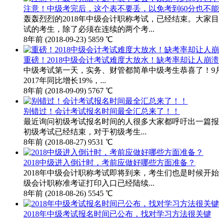
注意！中级考完后，这个表不要丢，以免考到60分也不
轰轰烈烈的2018年中级会计职称考试，已经结束。大家
试的考生，除了必须在连续的两个考...
8年前
(2018-09-23)
5859 ℃
重磅！2018中级会计考试难度大放水！缺考率却让人崩
中级考试第一天，实务、财管都简单中级考生恭喜了！9月8
2017年同比增长19%，...
8年前
(2018-09-09)
5767 ℃
别错过！会计考试报名时间最全汇总来了！！
最近询问初级考试报名时间的人很多大家都呼吁出一篇报名
初级考试已经结束，对于初级考生...
8年前
(2018-08-27)
9531 ℃
2018中级进入倒计时，考前应做好哪些方面准备？
2018年中级会计职称考试即将到来，考生们也是时候开
级会计职称准考证打印入口已经陆续...
8年前
(2018-08-26)
5545 ℃
2018年中级考试报名时间已公布，找对学习方法很关键