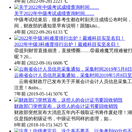
4年前
(2022-09-28)
2221 ℃
关于2022年中级考试成绩查询时间……
中级考试结束后，很多考生都在时刻关注成绩公布时间，
间，财政部的通知里早有说明！跟随kiki...
4年前
(2022-09-26)
6133 ℃
2022年中级3科难度排行出炉！最难科目实至名归！
😡提到财管直接崩溃，直接懵圈……😡最难魔咒很难
呢？20...
4年前
(2022-09-16)
6606 ℃
云南省会计人员信息采集通知，采集时间2019年5月8日至
云南省财政厅已发布关于开展会计会计人员信息采集工
注意！&nbs...
7年前
(2019-05-14)
5076 ℃
财政部门突然宣布，这些人的会计证书要回收销毁
财政部突然宣布大消息五年内不领取证书将作废处理！湖
仅是指的初级证书，中级证书同样的道理，如...
8年前
(2018-10-15)
3425 ℃