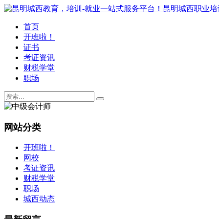
首页
开班啦！
证书
考证资讯
财税学堂
职场
网站分类
开班啦！
网校
考证资讯
财税学堂
职场
城西动态