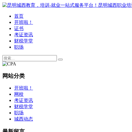
首页
开班啦！
证书
考证资讯
财税学堂
职场
网站分类
开班啦！
网校
考证资讯
财税学堂
职场
城西动态
最新留言