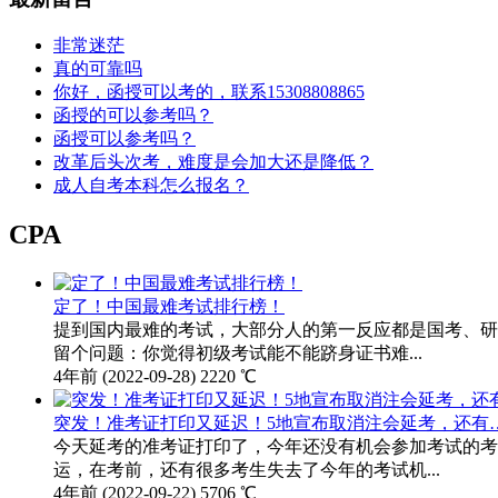
非常迷茫
真的可靠吗
你好，函授可以考的，联系15308808865
函授的可以参考吗？
函授可以参考吗？
改革后头次考，难度是会加大还是降低？
成人自考本科怎么报名？
CPA
定了！中国最难考试排行榜！
提到国内最难的考试，大部分人的第一反应都是国考、研
留个问题：你觉得初级考试能不能跻身证书难...
4年前
(2022-09-28)
2220 ℃
突发！准考证打印又延迟！5地宣布取消注会延考，还有
今天延考的准考证打印了，今年还没有机会参加考试的考
运，在考前，还有很多考生失去了今年的考试机...
4年前
(2022-09-22)
5706 ℃