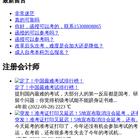
最新留言
非常迷茫
真的可靠吗
你好，函授可以考的，联系15308808865
函授的可以参考吗？
函授可以参考吗？
改革后头次考，难度是会加大还是降低？
成人自考本科怎么报名？
注册会计师
定了！中国最难考试排行榜！
提到国内最难的考试，大部分人的第一反应都是国考、研
留个问题：你觉得初级考试能不能跻身证书难...
4年前
(2022-09-28)
2223 ℃
突发！准考证打印又延迟！5地宣布取消注会延考，还有
今天延考的准考证打印了，今年还没有机会参加考试的考
运，在考前，还有很多考生失去了今年的考试机...