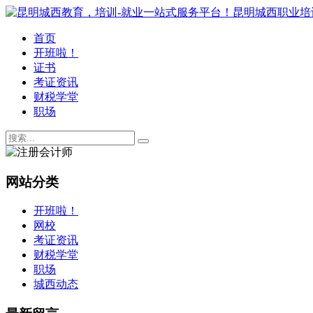
首页
开班啦！
证书
考证资讯
财税学堂
职场
网站分类
开班啦！
网校
考证资讯
财税学堂
职场
城西动态