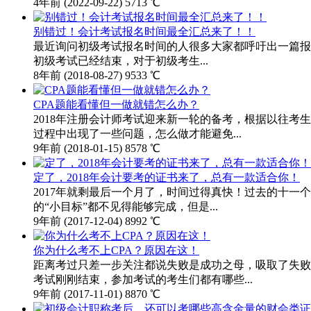
4年前
(2022-09-22)
5713 ℃
别错过！会计考试报名时间最全汇总来了！！
最近询问初级考试报名时间的人很多大家都呼吁出一篇报名
初级考试已经结束，对于初级考生...
8年前
(2018-08-27)
9533 ℃
CPA题能看懂但一做就错怎么办？
2018年注册会计师考试迎来新一轮的备考，根据以往
过程中出现了一些问题，怎么做才能避免...
9年前
(2018-01-15)
8578 ℃
定了，2018年会计要考的证书来了，总有一款适合你！
2017年就剩最后一个月了，时间过得真快！过去的十
的“小目标”都不见得能够完成，但是...
9年前
(2017-12-04)
8992 ℃
你为什么考不上CPA？原因在这！
距离考过只差一步关注都说失败是成功之母，吸取了失败
考试刚刚结束，参加考试的考生们都有哪些...
9年前
(2017-11-01)
8870 ℃