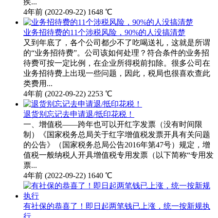
疾...
4年前
(2022-09-22)
1648 ℃
业务招待费的11个涉税风险，90%的人没搞清楚
又到年底了，各个公司都少不了吃喝送礼，这就是所谓
的“业务招待费”。公司该如何处理？符合条件的业务招
待费可按一定比例，在企业所得税前扣除。很多公司在
业务招待费上出现一些问题，因此，税局也很喜欢查此
类费用...
4年前
(2022-09-22)
2253 ℃
退货别忘记去申请退/抵印花税！
一、增值税——跨年也可以开红字发票（没有时间限
制）《国家税务总局关于红字增值税发票开具有关问题
的公告》（国家税务总局公告2016年第47号）规定，增
值税一般纳税人开具增值税专用发票（以下简称“专用发
票...
4年前
(2022-09-22)
1640 ℃
有社保的恭喜了！即日起两笔钱已上涨，统一按新规执
行