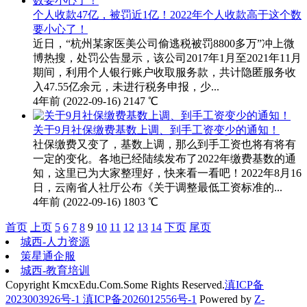
个人收款47亿，被罚近1亿！2022年个人收款高于这个数
要小心了！
近日，“杭州某家医美公司偷逃税被罚8800多万”冲上微
博热搜，处罚公告显示，该公司2017年1月至2021年11月
期间，利用个人银行账户收取服务款，共计隐匿服务收
入47.55亿余元，未进行税务申报，少...
4年前
(2022-09-16)
2147 ℃
关于9月社保缴费基数上调、到手工资变少的通知！
社保缴费又变了，基数上调，那么到手工资也将有将有
一定的变化。各地已经陆续发布了2022年缴费基数的通
知，这里已为大家整理好，快来看一看吧！2022年8月16
日，云南省人社厅公布《关于调整最低工资标准的...
4年前
(2022-09-16)
1803 ℃
首页
上页
5
6
7
8
9
10
11
12
13
14
下页
尾页
城西-人力资源
策星通企服
城西-教育培训
Copyright KmcxEdu.Com.Some Rights Reserved.
滇ICP备
2023003926号-1 滇ICP备2026012556号-1
Powered by
Z-