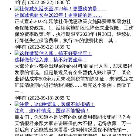
4年前
(2022-09-22)
1836 ℃
社保减免延长至2023年！更重磅的是……
正式宣布2023年延续社保优惠政策实施降费率和缓缴社
会保险费政策。1、延续实施阶段性降低失业保险、工伤
保险费率政策1年，执行期限至2023年4月30日。继续执
行降低失业保险费率，执行1%的缴费比例，其...
4年前
(2022-09-22)
1839 ℃
这样做暂估入账，搞不好要坐牢！
大部分企业都会出现采购的材料/商品已入库，却未取得
发票的情况。但是最近又有企业暂估入账出事了：某企
业暂估成本500余万元未收到税前扣除凭证，未按规定在
汇算清缴期内进行纳税调整……看完这个案例，倒吸了
一...
4年前
(2022-09-18)
2065 ℃
注意，这6种情况，医保不能报销！
朋友们，你知道不是所有的医保费用都能报销的吗？今
天情报君来跟大家讲讲医保的六不报，记得收藏，万一
以后忘了还能找出来看看~这6种情况医保不能报销一、