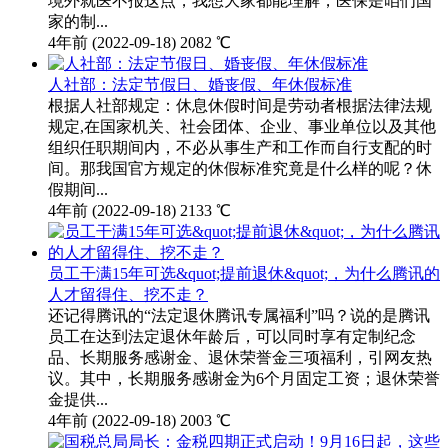
境外就医不报这点，我想大家都能理解，医保是咱们国
家的制...
4年前
(2022-09-18)
2082 ℃
人社部：法定节假日、婚丧假、年休假标准
根据人社部规定：休息休假时间是劳动者根据法律法规
规定,在国家机关、社会团体、企业、事业单位以及其他
组织任职期间内，不必从事生产和工作而自行支配的时
间。那我国官方规定的休假标准究竟是什么样的呢？休
假期间...
4年前
(2022-09-18)
2133 ℃
员工干满15年可选&quot;提前退休&quot;，为什么腾讯的
人才留得住、挖不走？
还记得腾讯的“法定退休腾讯专属福利”吗？说的是腾讯
员工在达到法定退休年龄后，可以同时享有定制纪念
品、长期服务感谢金、退休荣誉金三项福利，引网友热
议。其中，长期服务感谢金为6个月固定工资；退休荣誉
金提供...
4年前
(2022-09-18)
2003 ℃