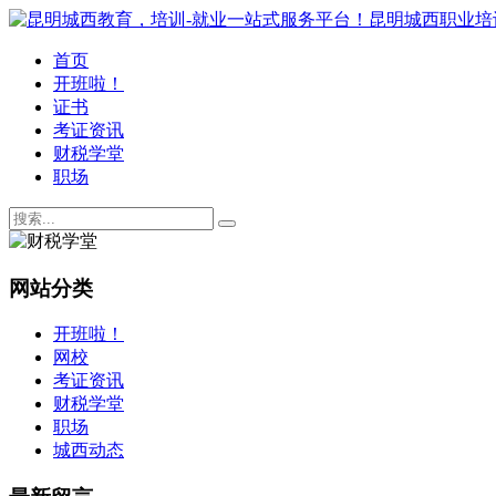
首页
开班啦！
证书
考证资讯
财税学堂
职场
网站分类
开班啦！
网校
考证资讯
财税学堂
职场
城西动态