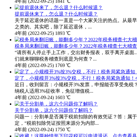
4年前
(2022-09-25)
1841 ℃
提前退休来了，怎么退？什么时候退？
关于延迟退休的话题一直是一个大家关注的热点。从最早2
之类的。其实吧，除了延迟退休，...
4年前
(2022-09-25)
1893 ℃
税务局来翻旧账，能翻多少年？2022年税务稽查七大稽
“请所有人停止手上工作，交出财务报表，双手离开桌面.
们就来聊聊税务稽查到底是为何查？...
4年前
(2022-09-25)
1769 ℃
定了，小规模开3%按3%交税，不行！税务局紧急通知
近日，收到留言：小规模开3%发票，申报能否享受免税？
纳税人适用3%征收率，免征增值税...
4年前
(2022-09-24)
1603 ℃
关于分割单，这六个问题你了解吗？
问题一：分割单是否属于税前扣除的有效凭证？答：属于
定，“税前扣除凭证按照来源分为内部...
4年前
(2022-09-24)
1750 ℃