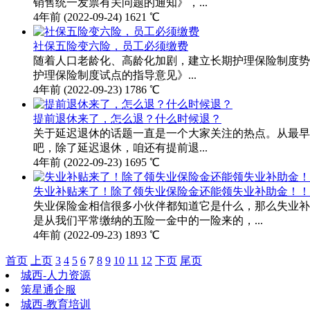
销售统一发票有关问题的通知》，...
4年前
(2022-09-24)
1621 ℃
社保五险变六险，员工必须缴费
随着人口老龄化、高龄化加剧，建立长期护理保险制度势在
护理保险制度试点的指导意见》...
4年前
(2022-09-23)
1786 ℃
提前退休来了，怎么退？什么时候退？
关于延迟退休的话题一直是一个大家关注的热点。从最早2
吧，除了延迟退休，咱还有提前退...
4年前
(2022-09-23)
1695 ℃
失业补贴来了！除了领失业保险金还能领失业补助金！！
失业保险金相信很多小伙伴都知道它是什么，那么失业补
是从我们平常缴纳的五险一金中的一险来的，...
4年前
(2022-09-23)
1893 ℃
首页
上页
3
4
5
6
7
8
9
10
11
12
下页
尾页
城西-人力资源
策星通企服
城西-教育培训