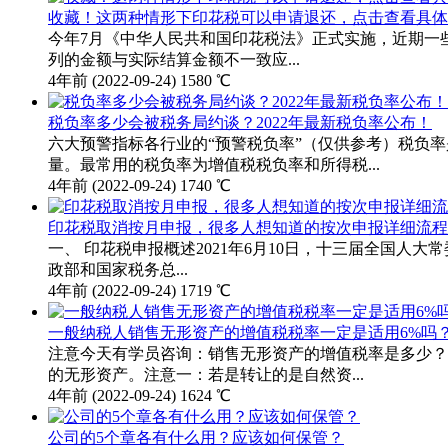
收藏！这两种情形下印花税可以申请退还，点击查看具体
今年7月《中华人民共和国印花税法》正式实施，近期一些
列的金额与实际结算金额不一致应...
4年前
(2022-09-24)
1580 ℃
税负率多少会被税务局约谈？2022年最新税负率公布！
六大预警指标各行业的“预警税负率”（仅供参考）税负
量。最常用的税负率为增值税税负率和所得税...
4年前
(2022-09-24)
1740 ℃
印花税取消按月申报，很多人想知道的按次申报详细流程
一、 印花税申报概述2021年6月10日，十三届全国人
政部和国家税务总...
4年前
(2022-09-24)
1719 ℃
一般纳税人销售无形资产的增值税税率一定是适用6%吗
注意今天有学员咨询：销售无形资产的增值税率是多少？
的无形资产。注意一：若是转让的是自然资...
4年前
(2022-09-24)
1624 ℃
公司的5个章各有什么用？应该如何保管？