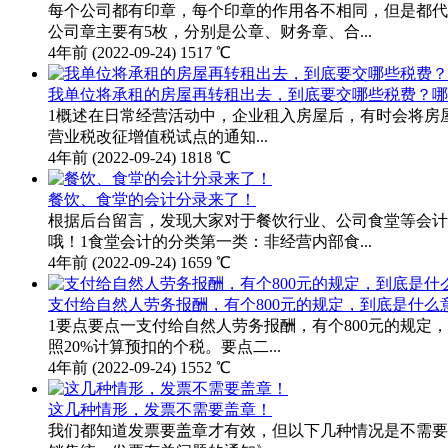
每个公司都有印章，每个印章的作用各不相同，但是都代
公司章主要有5枚，分别是公章、财务章、合...
4年前
(2022-09-24)
1517 ℃
我单位将承租的房屋再转租出去，到底要交哪些税费？哪
1概述在日常经营活动中，企业租入房屋后，有时会将房
营业税改征增值税试点的通知...
4年前
(2022-09-24)
1818 ℃
餐饮、食堂的会计分录来了！
根据后台留言，发现大家对于餐饮行业、公司食堂等会计
哦！1食堂会计的分类第一类：非经营内部食...
4年前
(2022-09-24)
1659 ℃
支付给自然人劳务报酬，有个800元的规定，到底是什么
1要点要点一支付给自然人劳务报酬，有个800元的规定
照20%计算预扣的个税。要点二...
4年前
(2022-09-24)
1552 ℃
这几种情形，发票不需要盖章！
我们都知道发票要盖章才有效，但以下几种情况是不需要盖