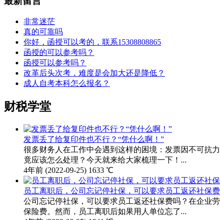
最新留言
非常迷茫
真的可靠吗
你好，函授可以考的，联系15308808865
函授的可以参考吗？
函授可以参考吗？
改革后头次考，难度是会加大还是降低？
成人自考本科怎么报名？
财税学堂
发票丢了给复印件也不行？“凭什么啊！”
很多财务人在工作中会遇到这样的困境：发票因不可抗力
竟应该怎么处理？今天就来给大家梳理一下！...
4年前
(2022-09-25)
1633 ℃
员工离职后，公司忘记停社保，可以要求员工返还社保费
公司忘记停社保，可以要求员工返还社保费吗？在企业劳
保险费。然而，员工离职后如果用人单位忘了...