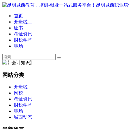
首页
开班啦！
证书
考证资讯
财税学堂
职场
网站分类
开班啦！
网校
考证资讯
财税学堂
职场
城西动态