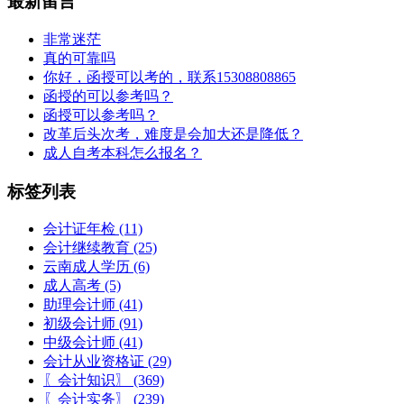
最新留言
非常迷茫
真的可靠吗
你好，函授可以考的，联系15308808865
函授的可以参考吗？
函授可以参考吗？
改革后头次考，难度是会加大还是降低？
成人自考本科怎么报名？
标签列表
会计证年检
(11)
会计继续教育
(25)
云南成人学历
(6)
成人高考
(5)
助理会计师
(41)
初级会计师
(91)
中级会计师
(41)
会计从业资格证
(29)
〖会计知识〗
(369)
〖会计实务〗
(239)