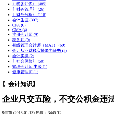
〖税务知识〗
(485)
〖财务管理〗
(26)
〖财务分析〗
(118)
会计生涯
(307)
CPA
(6)
CMA
(4)
注册会计师
(9)
税务师
(9)
初级管理会计师（MAT）
(60)
会计从业财税实操能力证书
(2)
会计实操
(2)
〖社会保险〗
(50)
管理会计师 中级
(1)
健康管理师
(1)
〖会计知识〗
企业只交五险，不交公积金违法
9年前
(2018-01-13)
热度：3445 ℃