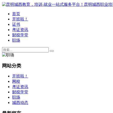
首页
开班啦！
证书
考证资讯
财税学堂
职场
网站分类
开班啦！
网校
考证资讯
财税学堂
职场
城西动态