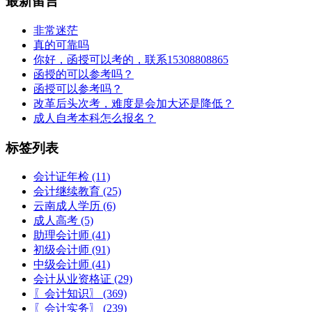
最新留言
非常迷茫
真的可靠吗
你好，函授可以考的，联系15308808865
函授的可以参考吗？
函授可以参考吗？
改革后头次考，难度是会加大还是降低？
成人自考本科怎么报名？
标签列表
会计证年检
(11)
会计继续教育
(25)
云南成人学历
(6)
成人高考
(5)
助理会计师
(41)
初级会计师
(91)
中级会计师
(41)
会计从业资格证
(29)
〖会计知识〗
(369)
〖会计实务〗
(239)