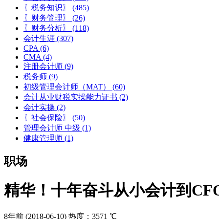
〖税务知识〗
(485)
〖财务管理〗
(26)
〖财务分析〗
(118)
会计生涯
(307)
CPA
(6)
CMA
(4)
注册会计师
(9)
税务师
(9)
初级管理会计师（MAT）
(60)
会计从业财税实操能力证书
(2)
会计实操
(2)
〖社会保险〗
(50)
管理会计师 中级
(1)
健康管理师
(1)
职场
精华！十年奋斗从小会计到CF
8年前
(2018-06-10)
热度：3571 ℃