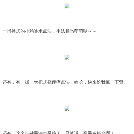
一指禅式的小鸡啄米点法，手法相当萌萌哒～～
还有，有一抓一大把式挠痒痒点法，哈哈，快来给我抓一下背。
还有，这个点钞手法也是绝了，只能说，高手在柜台啊！