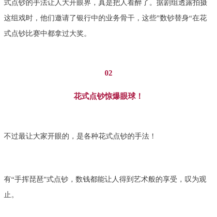
式点钞的手法让人大开眼界，真是把人看醉了。据剧组透露拍摄
这组戏时，他们邀请了银行中的业务骨干，这些”数钞替身“在花
式点钞比赛中都拿过大奖。
02
花式点钞惊爆眼球！
不过最让大家开眼的，是各种花式点钞的手法！
有“手挥琵琶"式点钞，数钱都能让人得到艺术般的享受，叹为观
止。