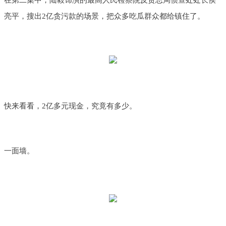
在第二集中，陆毅饰演的最高人民检察院反贪总局侦查处处长侯
亮平，搜出2亿贪污款的场景，把众多吃瓜群众都给镇住了。
快来看看，2亿多元现金，究竟有多少。
一面墙。