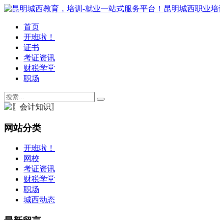
首页
开班啦！
证书
考证资讯
财税学堂
职场
网站分类
开班啦！
网校
考证资讯
财税学堂
职场
城西动态