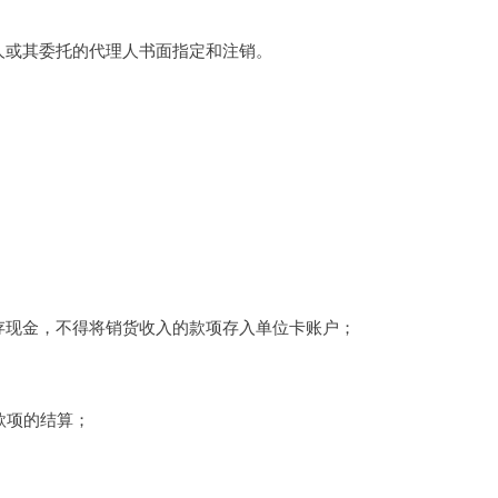
人或其委托的代理人书面指定和注销。
存现金，不得将销货收入的款项存入单位卡账户；
款项的结算；