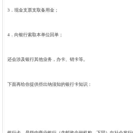
3．现金支票支取备用金；
4．向银行索取本单位回单；
还会涉及银行其他业务，办卡、销卡等。
下面再给你提供些出纳须知的银行卡知识：
银行卡，是指由商业银行（含邮政金融机构，下同）向社会发行