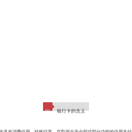
01
银行卡的含义
的具有消费信用、转账结算、存取现金等全部或部分功能的信用支付