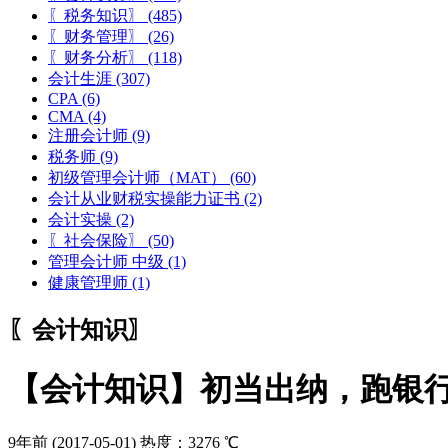
〖税务知识〗
(485)
〖财务管理〗
(26)
〖财务分析〗
(118)
会计生涯
(307)
CPA
(6)
CMA
(4)
注册会计师
(9)
税务师
(9)
初级管理会计师（MAT）
(60)
会计从业财税实操能力证书
(2)
会计实操
(2)
〖社会保险〗
(50)
管理会计师 中级
(1)
健康管理师
(1)
〖会计知识〗
【会计知识】初当出纳，跑银
9年前
(2017-05-01)
热度：3276 ℃