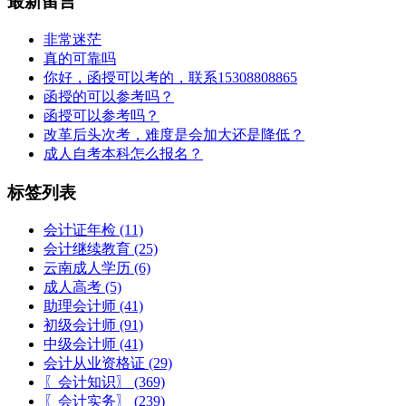
最新留言
非常迷茫
真的可靠吗
你好，函授可以考的，联系15308808865
函授的可以参考吗？
函授可以参考吗？
改革后头次考，难度是会加大还是降低？
成人自考本科怎么报名？
标签列表
会计证年检
(11)
会计继续教育
(25)
云南成人学历
(6)
成人高考
(5)
助理会计师
(41)
初级会计师
(91)
中级会计师
(41)
会计从业资格证
(29)
〖会计知识〗
(369)
〖会计实务〗
(239)