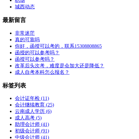
职场
城西动态
最新留言
非常迷茫
真的可靠吗
你好，函授可以考的，联系15308808865
函授的可以参考吗？
函授可以参考吗？
改革后头次考，难度是会加大还是降低？
成人自考本科怎么报名？
标签列表
会计证年检
(11)
会计继续教育
(25)
云南成人学历
(6)
成人高考
(5)
助理会计师
(41)
初级会计师
(91)
中级会计师
(41)