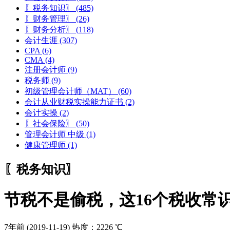
〖税务知识〗
(485)
〖财务管理〗
(26)
〖财务分析〗
(118)
会计生涯
(307)
CPA
(6)
CMA
(4)
注册会计师
(9)
税务师
(9)
初级管理会计师（MAT）
(60)
会计从业财税实操能力证书
(2)
会计实操
(2)
〖社会保险〗
(50)
管理会计师 中级
(1)
健康管理师
(1)
〖税务知识〗
节税不是偷税，这16个税收常
7年前
(2019-11-19)
热度：2226 ℃