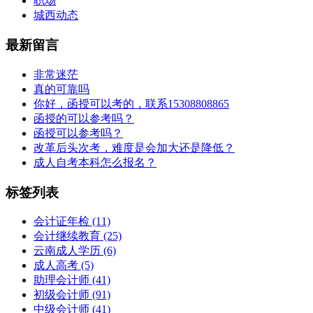
职场
城西动态
最新留言
非常迷茫
真的可靠吗
你好，函授可以考的，联系15308808865
函授的可以参考吗？
函授可以参考吗？
改革后头次考，难度是会加大还是降低？
成人自考本科怎么报名？
标签列表
会计证年检
(11)
会计继续教育
(25)
云南成人学历
(6)
成人高考
(5)
助理会计师
(41)
初级会计师
(91)
中级会计师
(41)