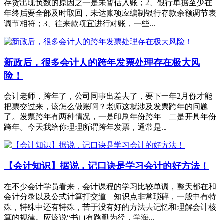
存货出现负数的原因之一是未暂估入账；2、银行单据至少在
年终后要全部及时取回，未达账项应编制银行存款余额调节表
调节相符；3、往来款项宜进行对账，一些...
新政后，很多会计人的跨年发票处理存在极大风
险！
会计老师，跨年了，公司同事出差去了，要下一年2月份才能
把票交过来，该怎么做账啊？老师这就涉及发票跨年的问题
了。发票跨年有两种情况，一是印刷年份跨年，二是开具年份
跨年。今天我给你理理所谓跨年发票，通常是...
【会计知识】据说，记口诀是学习会计的好方法！
在不少会计学员看来，会计课程的学习比较单调，整天都在和
会计分录以及公式计算打交道，知识点非常琐碎，一般中有特
殊，特殊中还有特殊，苦于没有好的方法去记忆和理解会计核
算的规律。应该说“书山有路勤为径，学海...