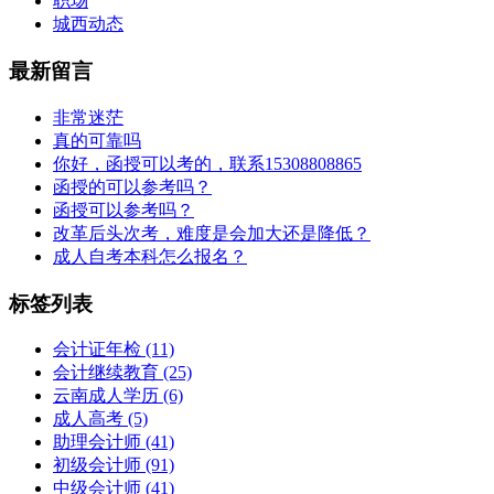
职场
城西动态
最新留言
非常迷茫
真的可靠吗
你好，函授可以考的，联系15308808865
函授的可以参考吗？
函授可以参考吗？
改革后头次考，难度是会加大还是降低？
成人自考本科怎么报名？
标签列表
会计证年检
(11)
会计继续教育
(25)
云南成人学历
(6)
成人高考
(5)
助理会计师
(41)
初级会计师
(91)
中级会计师
(41)