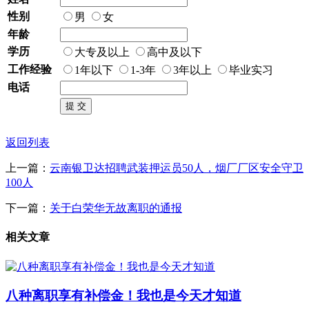
性别
男
女
年龄
学历
大专及以上
高中及以下
工作经验
1年以下
1-3年
3年以上
毕业实习
电话
提 交
返回列表
上一篇：
云南银卫达招聘武装押运员50人，烟厂厂区安全守卫
100人
下一篇：
关于白荣华无故离职的通报
相关文章
八种离职享有补偿金！我也是今天才知道