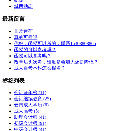
职场
城西动态
最新留言
非常迷茫
真的可靠吗
你好，函授可以考的，联系15308808865
函授的可以参考吗？
函授可以参考吗？
改革后头次考，难度是会加大还是降低？
成人自考本科怎么报名？
标签列表
会计证年检
(11)
会计继续教育
(25)
云南成人学历
(6)
成人高考
(5)
助理会计师
(41)
初级会计师
(91)
中级会计师
(41)