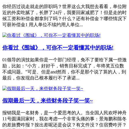
你经历过说走就走的辞职吗？世界这么大我想去看看，单位附
近的外卖吃腻了，长胖了24斤，我要回家减肥了！但是走的时
候工资和补偿金都拿到了吗？什么？还有补偿金？哪些情况下
可获补偿金1 用人单位不续约用人单位...
你看过《围城》，可你不一定看懂其中的职场!
01领导的演技如果你是一个部门经理，免不了要给下属一些激
励，比如：“小方，好好干，销售目标完成了，年终奖五位数
不成问题。”可是、但是and然而，你不是那个说了算的人，到
最后，你发现自己根本履行不了承诺...
假期最后一天，来些财务段子笑一笑~
报销我是一名财务，是一个爱思考的人。当全国人民欢呼神舟
11号圆满回家时，我在考虑一个非常头痛的事：景海鹏和陈冬
的差旅费咋报？按出差呢还是会议？有文件没？住宿费咋开？