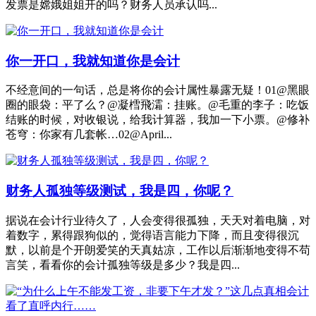
发票是嫦娥姐姐开的吗？财务人员承认吗...
你一开口，我就知道你是会计
不经意间的一句话，总是将你的会计属性暴露无疑！01@黑眼
圈的眼袋：平了么？@凝樰飛灀：挂账。@毛重的李子：吃饭
结账的时候，对收银说，给我计算器，我加一下小票。@修补
苍穹：你家有几套帐…02@April...
财务人孤独等级测试，我是四，你呢？
据说在会计行业待久了，人会变得很孤独，天天对着电脑，对
着数字，累得跟狗似的，觉得语言能力下降，而且变得很沉
默，以前是个开朗爱笑的天真姑凉，工作以后渐渐地变得不苟
言笑，看看你的会计孤独等级是多少？我是四...