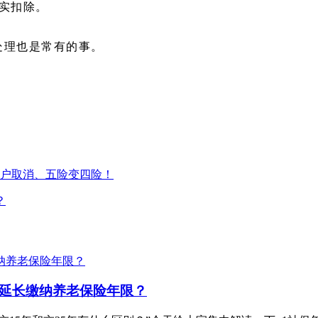
实扣除。
处理也是常有的事。
账户取消、五险变四险！
？
你延长缴纳养老保险年限？