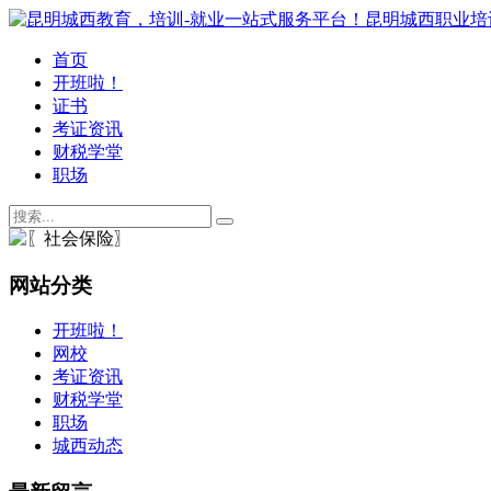
首页
开班啦！
证书
考证资讯
财税学堂
职场
网站分类
开班啦！
网校
考证资讯
财税学堂
职场
城西动态