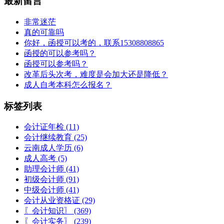
最新留言
非常迷茫
真的可靠吗
你好，函授可以考的，联系15308808865
函授的可以参考吗？
函授可以参考吗？
改革后头次考，难度是会加大还是降低？
成人自考本科怎么报名？
标签列表
会计证年检
(11)
会计继续教育
(25)
云南成人学历
(6)
成人高考
(5)
助理会计师
(41)
初级会计师
(91)
中级会计师
(41)
会计从业资格证
(29)
〖会计知识〗
(369)
〖会计实务〗
(239)