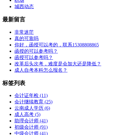
职场
城西动态
最新留言
非常迷茫
真的可靠吗
你好，函授可以考的，联系15308808865
函授的可以参考吗？
函授可以参考吗？
改革后头次考，难度是会加大还是降低？
成人自考本科怎么报名？
标签列表
会计证年检
(11)
会计继续教育
(25)
云南成人学历
(6)
成人高考
(5)
助理会计师
(41)
初级会计师
(91)
中级会计师
(41)